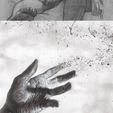
PJ HARVEY - TO BRING  YOU 
MY LOVE (COVER)